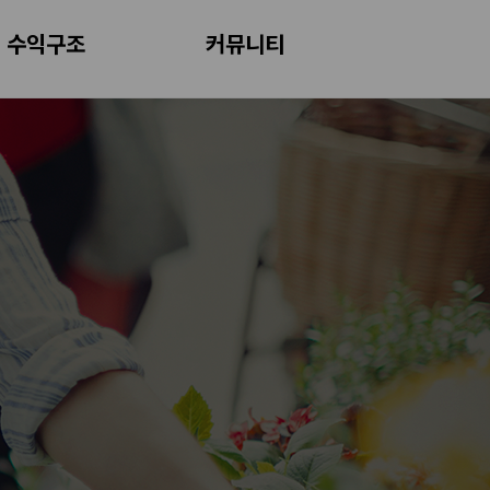
수익구조
커뮤니티