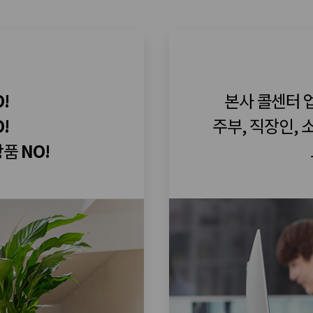
!
본사 콜센터 
!
주부, 직장인, 
상품
NO!