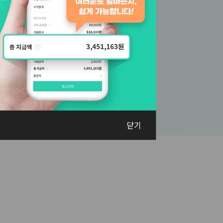
출금신청
서비스
닫기